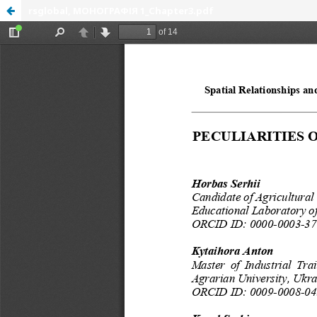
rsglobal, МОНОГРАФІЯ 1_Chapter3.pdf