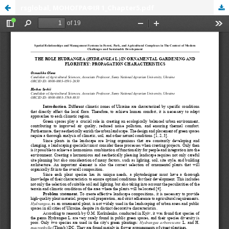
rsglobal, МОНОГРАФІЯ 1_Chapter5.pdf