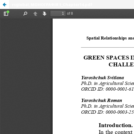
rsglobal, МОНОГРАФІЯ 1_Chapter14.pdf