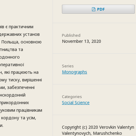
PDF
ів є практичним
х державних установ
Published
November 13, 2020
 та Польща, основною
ітництва та
ордонного
перативної
Series
Monographs
н, які працюють на
ому тиску, вирішенні
ьми, забезпеченні
нскордонній
Categories
о-прикордонних
Social Science
науковим працівникам
 кордону та усім,
и.
Copyright (c) 2020 Verovkin Valentyn
Valentynovych, Marushchenko