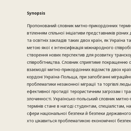
Synopsis
Пропонований словник митно-прикордонних термін
втіленням спільної ініціативи представників різни
та освітніх закладів таких двох країн, як Україна
метою якої є інтенсифікація міжнародного співроб
створення нових перспектив для розвитку транск
співробітництва. Словник сприятиме покращенню о
взаємодії митно-прикордонних відомств двох краї
кордоні Україна-Польща, при запобіганні міграційн
проблематики незаконної міграції та торгівлі люд
ефективної протидії терористичним загрозам і тра
злочинності. Українсько-польський словник митн
термінів стане в нагоді студентам, спеціалістам, 
сфери національної безпеки й безпеки державного
хто цікавиться проблематикою економічної безпек